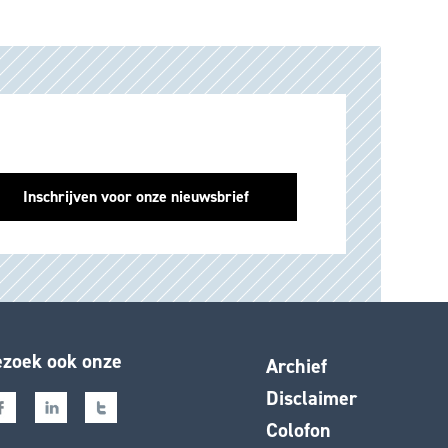
zoek ook onze
Archief
Disclaimer
Colofon